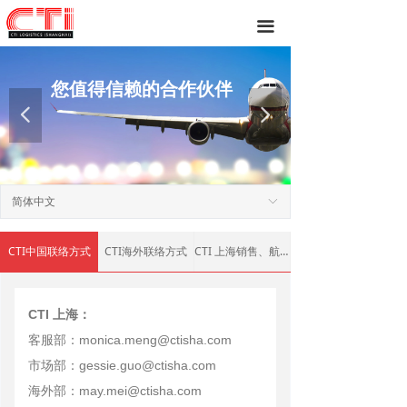
网站首页
끀
公司概况
您值得信赖的
合作伙伴
业务范围
넳
넲
特色航线
文件下载
简体中文
ꀅ
合作伙伴
CTI中国联络方式
CTI海外联络方式
CTI 上海销售、航线联系方式
全球网络
友情链接
CTI 上海：
客服部：monica.meng@ctisha.com
联系我们
市场部：gessie.guo@ctisha.com
海外部：may.mei@ctisha.com